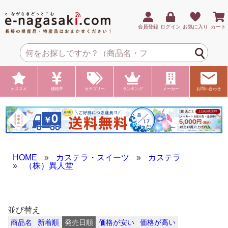
会員登録
ログイン
お気に入り
カート
オススメ
価格帯
カテゴリー
ランキング
メーカー
お問い合わせ
HOME
»
カステラ・スイーツ
»
カステラ
»
（株）異人堂
並び替え
商品名
新着順
発売日順
価格が安い
価格が高い