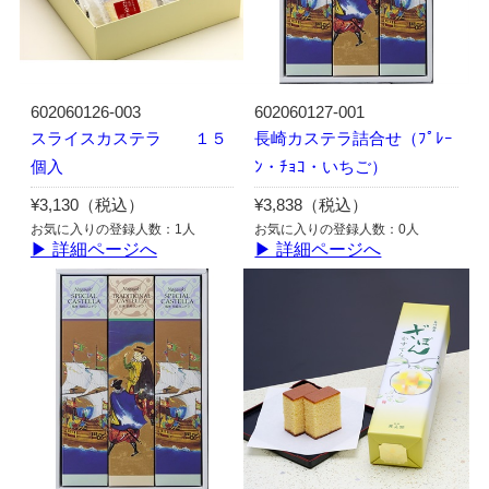
602060126-003
602060127-001
スライスカステラ １５
長崎カステラ詰合せ（ﾌﾟﾚｰ
個入
ﾝ・ﾁｮｺ・いちご）
¥3,130（税込）
¥3,838（税込）
お気に入りの登録人数：1人
お気に入りの登録人数：0人
▶ 詳細ページへ
▶ 詳細ページへ