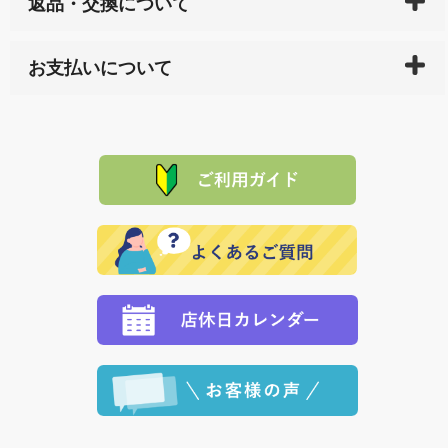
返品・交換について
天ペイ」の方はご注文受付後）、 長崎県下全域に点在
している生産メーカーへ、商品の手配を行います。 当
万一、ご注文商品と異なった商品が届いた場合、商品
サイト内で購入された商品の送料は、こちらの
全国送
お支払いについて
または配送途中の 事故などで不都合が生じている場合
料一覧表
をご確認ください。
は、メールにてご連絡下さい。早急に 商品を交換させ
当サイトは「前払い」の決済となります。お支払方法
て頂きます。（諸事情により交換できない場合は、商
に「銀行振込」 「郵便振込（ぱるる）」をご指定され
「産地直送」の商品を複数購入された場合は、それぞ
品代金を返金いたします。）
た場合、お客様からの ご入金を確認した後で、商品を
れの生産メーカーからお客様の元へ直送いたしますの
その際は誠に申し訳ありませんが、当協会までご注文
発送いたします。
で、 それぞれ個別に送料が必要になります。
と異なった商品等を着払いにてお送り頂きますようお
※「クレジットカード」「PayPay」「楽天ペイ」を指
願いいたします。
定された場合は、準備出来次第の便にてお送りいたし
ます。 （到着日指定をされている場合は、ご指定の日
程に合わせてお届けいたします。）