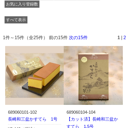
お気に入り登録数
すべて表示
1件～15件（全25件） 前の15件
次の15件
1
|
2
689060101-102
689060104-104
長崎和三盆かすてら 1号
【カット済】長崎和三盆か
すてら 1.5号