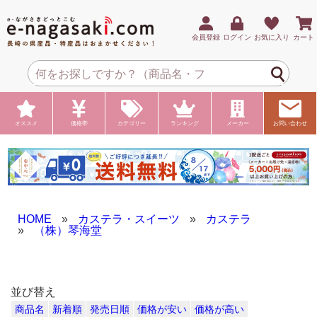
会員登録
ログイン
お気に入り
カート
オススメ
価格帯
カテゴリー
ランキング
メーカー
お問い合わせ
HOME
»
カステラ・スイーツ
»
カステラ
»
（株）琴海堂
並び替え
商品名
新着順
発売日順
価格が安い
価格が高い