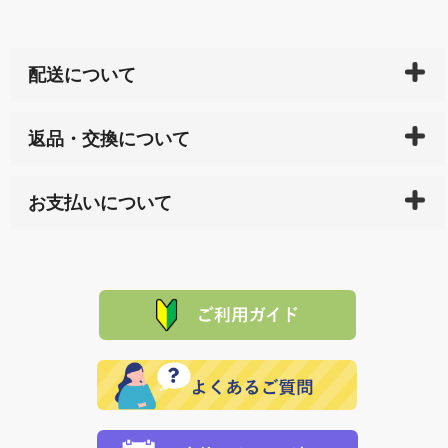
配送について
ご入金確認後（「クレジットカード」「PayPay」「楽
返品・交換について
天ペイ」の方はご注文受付後）、 長崎県下全域に点在
している生産メーカーへ、商品の手配を行います。 当
万一、ご注文商品と異なった商品が届いた場合、商品
サイト内で購入された商品の送料は、こちらの
全国送
お支払いについて
または配送途中の 事故などで不都合が生じている場合
料一覧表
をご確認ください。
は、メールにてご連絡下さい。早急に 商品を交換させ
当サイトは「前払い」の決済となります。お支払方法
て頂きます。（諸事情により交換できない場合は、商
に「銀行振込」 「郵便振込（ぱるる）」をご指定され
「産地直送」の商品を複数購入された場合は、それぞ
品代金を返金いたします。）
た場合、お客様からの ご入金を確認した後で、商品を
れの生産メーカーからお客様の元へ直送いたしますの
その際は誠に申し訳ありませんが、当協会までご注文
発送いたします。
で、 それぞれ個別に送料が必要になります。
と異なった商品等を着払いにてお送り頂きますようお
※「クレジットカード」「PayPay」「楽天ペイ」を指
願いいたします。
定された場合は、準備出来次第の便にてお送りいたし
ます。 （到着日指定をされている場合は、ご指定の日
程に合わせてお届けいたします。）