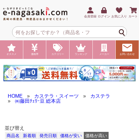
会員登録
ログイン
お気に入り
カート
オススメ
価格帯
カテゴリー
ランキング
メーカー
お問い合わせ
HOME
»
カステラ・スイーツ
»
カステラ
»
㈱藤田ﾁｪﾘｰ豆 総本店
並び替え
商品名
新着順
発売日順
価格が安い
価格が高い