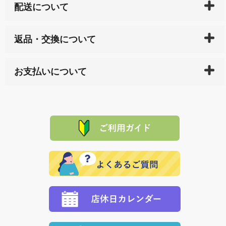
配送について
ご入金確認後（「クレジットカード」「PayPay」「楽
返品・交換について
天ペイ」の方はご注文受付後）、 長崎県下全域に点在
している生産メーカーへ、商品の手配を行います。 当
万一、ご注文商品と異なった商品が届いた場合、商品
サイト内で購入された商品の送料は、こちらの
全国送
お支払いについて
または配送途中の 事故などで不都合が生じている場合
料一覧表
をご確認ください。
は、メールにてご連絡下さい。早急に 商品を交換させ
当サイトは「前払い」の決済となります。お支払方法
て頂きます。（諸事情により交換できない場合は、商
に「銀行振込」 「郵便振込（ぱるる）」をご指定され
「産地直送」の商品を複数購入された場合は、それぞ
品代金を返金いたします。）
た場合、お客様からの ご入金を確認した後で、商品を
れの生産メーカーからお客様の元へ直送いたしますの
その際は誠に申し訳ありませんが、当協会までご注文
発送いたします。
で、 それぞれ個別に送料が必要になります。
と異なった商品等を着払いにてお送り頂きますようお
※「クレジットカード」「PayPay」「楽天ペイ」を指
願いいたします。
定された場合は、準備出来次第の便にてお送りいたし
ます。 （到着日指定をされている場合は、ご指定の日
程に合わせてお届けいたします。）