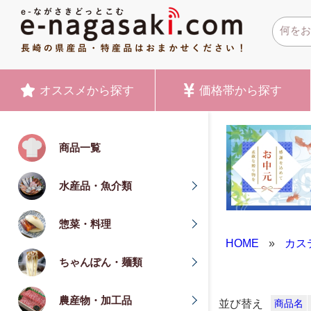
オススメ
から探す
価格帯
から探す
商品一覧
水産品・魚介類
惣菜・料理
HOME
»
カス
ちゃんぽん・麺類
農産物・加工品
並び替え
商品名