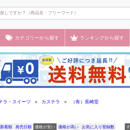
カテゴリー
から探す
ランキング
から探す
テラ・スイーツ
»
カステラ
»
（有）長崎堂
新着順
発売日順
価格が安い
価格が高い
お気に入り登録数