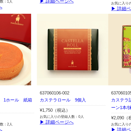
▶ 詳細ページへ
数：1人
お気に入り
へ
▶ 詳細
637060106-002
63706010
 1ホール 紙箱
カステラロール 9個入
カステラ詰
ーン1本/
¥1,750（税込）
お気に入りの登録人数：0人
¥2,090
▶ 詳細ページへ
数：2人
お気に入り
へ
▶ 詳細