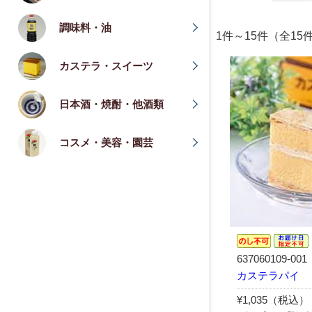
調味料・油
1件～15件（全
カステラ・スイーツ
日本酒・焼酎・他酒類
コスメ・美容・園芸
637060109-001
カステラパイ
¥1,035（税込）