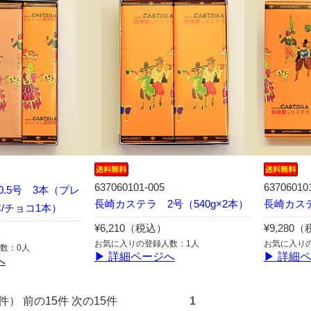
637060101-005
63706010
.5号 3本（プレ
長崎カステラ 2号（540g×2本）
長崎カステ
本/チョコ1本）
¥6,210（税込）
¥9,280
お気に入りの登録人数：1人
お気に入り
数：0人
▶ 詳細ページへ
▶ 詳細
へ
全15件） 前の15件 次の15件
1