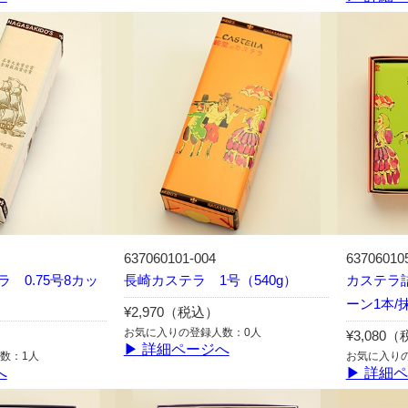
637060101-004
63706010
 0.75号8カッ
長崎カステラ 1号（540g）
カステラ詰
ーン1本/
¥2,970（税込）
お気に入りの登録人数：0人
¥3,080
▶ 詳細ページへ
数：1人
お気に入り
へ
▶ 詳細