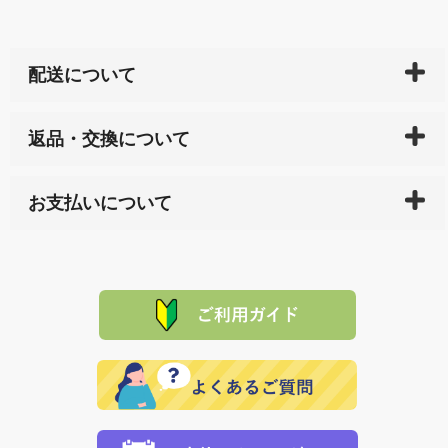
配送について
ご入金確認後（「クレジットカード」「PayPay」「楽
返品・交換について
天ペイ」の方はご注文受付後）、 長崎県下全域に点在
している生産メーカーへ、商品の手配を行います。 当
万一、ご注文商品と異なった商品が届いた場合、商品
サイト内で購入された商品の送料は、こちらの
全国送
お支払いについて
または配送途中の 事故などで不都合が生じている場合
料一覧表
をご確認ください。
は、メールにてご連絡下さい。早急に 商品を交換させ
当サイトは「前払い」の決済となります。お支払方法
て頂きます。（諸事情により交換できない場合は、商
に「銀行振込」 「郵便振込（ぱるる）」をご指定され
「産地直送」の商品を複数購入された場合は、それぞ
品代金を返金いたします。）
た場合、お客様からの ご入金を確認した後で、商品を
れの生産メーカーからお客様の元へ直送いたしますの
その際は誠に申し訳ありませんが、当協会までご注文
発送いたします。
で、 それぞれ個別に送料が必要になります。
と異なった商品等を着払いにてお送り頂きますようお
※「クレジットカード」「PayPay」「楽天ペイ」を指
願いいたします。
定された場合は、準備出来次第の便にてお送りいたし
ます。 （到着日指定をされている場合は、ご指定の日
程に合わせてお届けいたします。）