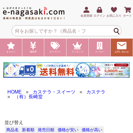
会員登録
ログイン
お気に入り
カート
オススメ
価格帯
カテゴリー
ランキング
メーカー
お問い合わせ
HOME
»
カステラ・スイーツ
»
カステラ
»
（有）長崎堂
並び替え
商品名
新着順
発売日順
価格が安い
価格が高い