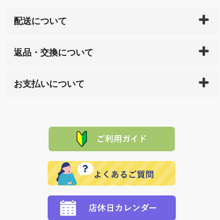
配送について
ご入金確認後（「クレジットカード」「PayPay」「楽
返品・交換について
天ペイ」の方はご注文受付後）、 長崎県下全域に点在
している生産メーカーへ、商品の手配を行います。 当
万一、ご注文商品と異なった商品が届いた場合、商品
サイト内で購入された商品の送料は、こちらの
全国送
お支払いについて
または配送途中の 事故などで不都合が生じている場合
料一覧表
をご確認ください。
は、メールにてご連絡下さい。早急に 商品を交換させ
当サイトは「前払い」の決済となります。お支払方法
て頂きます。（諸事情により交換できない場合は、商
に「銀行振込」 「郵便振込（ぱるる）」をご指定され
「産地直送」の商品を複数購入された場合は、それぞ
品代金を返金いたします。）
た場合、お客様からの ご入金を確認した後で、商品を
れの生産メーカーからお客様の元へ直送いたしますの
その際は誠に申し訳ありませんが、当協会までご注文
発送いたします。
で、 それぞれ個別に送料が必要になります。
と異なった商品等を着払いにてお送り頂きますようお
※「クレジットカード」「PayPay」「楽天ペイ」を指
願いいたします。
定された場合は、準備出来次第の便にてお送りいたし
ます。 （到着日指定をされている場合は、ご指定の日
程に合わせてお届けいたします。）