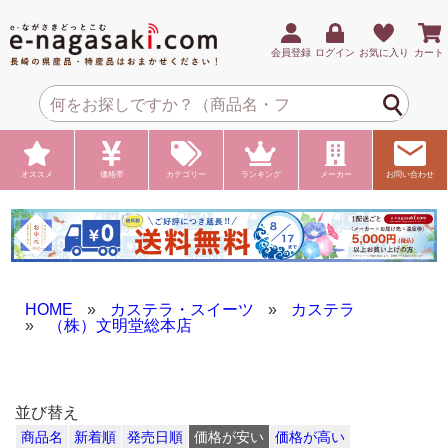
会員登録
ログイン
お気に入り
カート
オススメ
価格帯
カテゴリー
ランキング
メーカー
お問い合わせ
HOME
»
カステラ・スイーツ
»
カステラ
»
（株）文明堂総本店
並び替え
商品名
新着順
発売日順
価格が安い
価格が高い