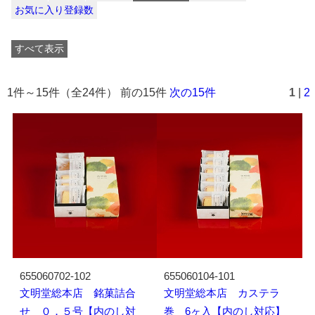
お気に入り登録数
すべて表示
1件～15件（全24件） 前の15件
次の15件
1
|
2
655060702-102
655060104-101
文明堂総本店 銘菓詰合
文明堂総本店 カステラ
せ ０．５号【内のし対
巻 6ヶ入【内のし対応】