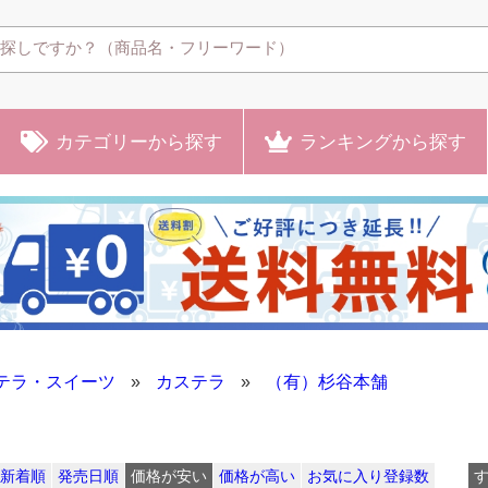
カテゴリー
から探す
ランキング
から探す
テラ・スイーツ
»
カステラ
»
（有）杉谷本舗
新着順
発売日順
価格が安い
価格が高い
お気に入り登録数