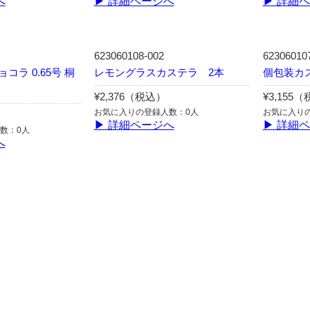
へ
▶ 詳細ページへ
▶ 詳細
623060108-002
62306010
ラ 0.65号 桐
レモングラスカステラ 2本
個包装カス
¥2,376（税込）
¥3,155
お気に入りの登録人数：0人
お気に入り
▶ 詳細ページへ
▶ 詳細
数：0人
へ