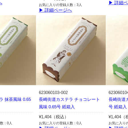
へ
▶ 詳細
お気に入りの登録人数：3人
▶ 詳細ページへ
623060103-002
62306010
抹茶風味 0.65
長崎街道カステラ チョコレート
長崎街道カ
風味 0.65号 紙箱入
号 紙箱入
¥1,404（税込）
¥1,404
数：0人
お気に入りの登録人数：0人
お気に入り