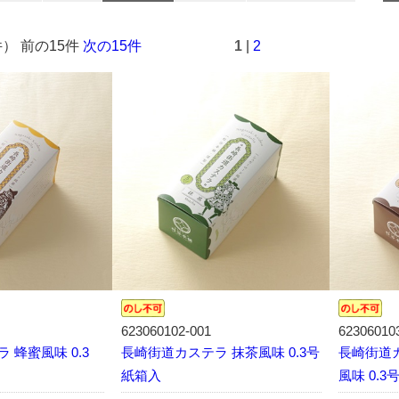
件） 前の15件
次の15件
1
|
2
623060102-001
62306010
 蜂蜜風味 0.3
長崎街道カステラ 抹茶風味 0.3号
長崎街道
紙箱入
風味 0.3