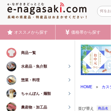
オススメ
から探す
価格帯
から探す
商品一覧
水産品・魚介類
惣菜・料理
HOME
»
カス
ちゃんぽん・麺類
農産物・加工品
並び替え
商品名