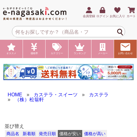
会員登録
ログイン
お気に入り
カート
オススメ
価格帯
カテゴリー
ランキング
メーカー
お問い合わせ
HOME
»
カステラ・スイーツ
»
カステラ
»
（株）松翁軒
並び替え
商品名
新着順
発売日順
価格が安い
価格が高い