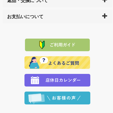
返品・交換について
天ペイ」の方はご注文受付後）、 長崎県下全域に点在
している生産メーカーへ、商品の手配を行います。 当
万一、ご注文商品と異なった商品が届いた場合、商品
サイト内で購入された商品の送料は、こちらの
全国送
お支払いについて
または配送途中の 事故などで不都合が生じている場合
料一覧表
をご確認ください。
は、メールにてご連絡下さい。早急に 商品を交換させ
当サイトは「前払い」の決済となります。お支払方法
て頂きます。（諸事情により交換できない場合は、商
に「銀行振込」 「郵便振込（ぱるる）」をご指定され
「産地直送」の商品を複数購入された場合は、それぞ
品代金を返金いたします。）
た場合、お客様からの ご入金を確認した後で、商品を
れの生産メーカーからお客様の元へ直送いたしますの
その際は誠に申し訳ありませんが、当協会までご注文
発送いたします。
で、 それぞれ個別に送料が必要になります。
と異なった商品等を着払いにてお送り頂きますようお
※「クレジットカード」「PayPay」「楽天ペイ」を指
願いいたします。
定された場合は、準備出来次第の便にてお送りいたし
ます。 （到着日指定をされている場合は、ご指定の日
程に合わせてお届けいたします。）