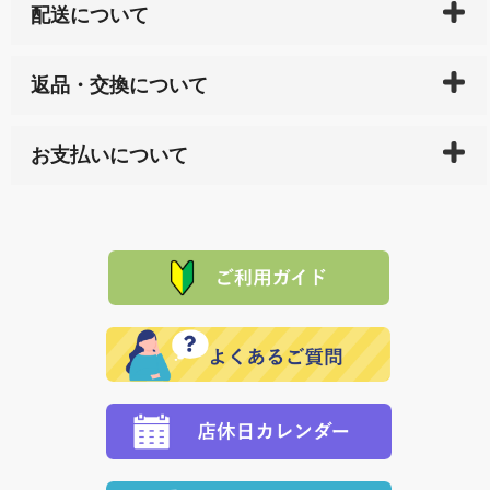
配送について
ご入金確認後（「クレジットカード」「PayPay」「楽
返品・交換について
天ペイ」の方はご注文受付後）、 長崎県下全域に点在
している生産メーカーへ、商品の手配を行います。 当
万一、ご注文商品と異なった商品が届いた場合、商品
サイト内で購入された商品の送料は、こちらの
全国送
お支払いについて
または配送途中の 事故などで不都合が生じている場合
料一覧表
をご確認ください。
は、メールにてご連絡下さい。早急に 商品を交換させ
当サイトは「前払い」の決済となります。お支払方法
て頂きます。（諸事情により交換できない場合は、商
に「銀行振込」 「郵便振込（ぱるる）」をご指定され
「産地直送」の商品を複数購入された場合は、それぞ
品代金を返金いたします。）
た場合、お客様からの ご入金を確認した後で、商品を
れの生産メーカーからお客様の元へ直送いたしますの
その際は誠に申し訳ありませんが、当協会までご注文
発送いたします。
で、 それぞれ個別に送料が必要になります。
と異なった商品等を着払いにてお送り頂きますようお
※「クレジットカード」「PayPay」「楽天ペイ」を指
願いいたします。
定された場合は、準備出来次第の便にてお送りいたし
ます。 （到着日指定をされている場合は、ご指定の日
程に合わせてお届けいたします。）