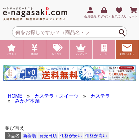
会員登録
ログイン
お気に入り
カート
オススメ
価格帯
カテゴリー
ランキング
メーカー
お問い合わせ
HOME
»
カステラ・スイーツ
»
カステラ
»
みかど本舗
並び替え
商品名
新着順
発売日順
価格が安い
価格が高い