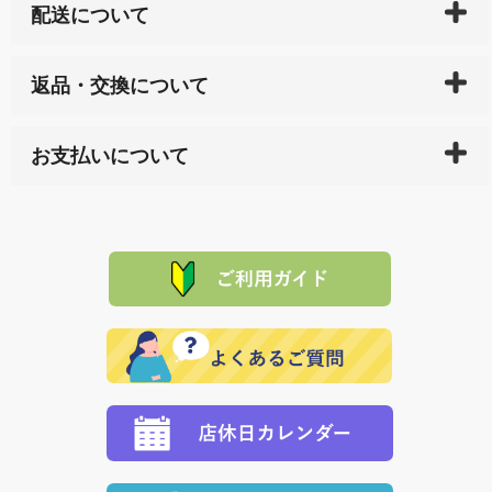
配送について
ご入金確認後（「クレジットカード」「PayPay」「楽
返品・交換について
天ペイ」の方はご注文受付後）、 長崎県下全域に点在
している生産メーカーへ、商品の手配を行います。 当
万一、ご注文商品と異なった商品が届いた場合、商品
サイト内で購入された商品の送料は、こちらの
全国送
お支払いについて
または配送途中の 事故などで不都合が生じている場合
料一覧表
をご確認ください。
は、メールにてご連絡下さい。早急に 商品を交換させ
当サイトは「前払い」の決済となります。お支払方法
て頂きます。（諸事情により交換できない場合は、商
に「銀行振込」 「郵便振込（ぱるる）」をご指定され
「産地直送」の商品を複数購入された場合は、それぞ
品代金を返金いたします。）
た場合、お客様からの ご入金を確認した後で、商品を
れの生産メーカーからお客様の元へ直送いたしますの
その際は誠に申し訳ありませんが、当協会までご注文
発送いたします。
で、 それぞれ個別に送料が必要になります。
と異なった商品等を着払いにてお送り頂きますようお
※「クレジットカード」「PayPay」「楽天ペイ」を指
願いいたします。
定された場合は、準備出来次第の便にてお送りいたし
ます。 （到着日指定をされている場合は、ご指定の日
程に合わせてお届けいたします。）