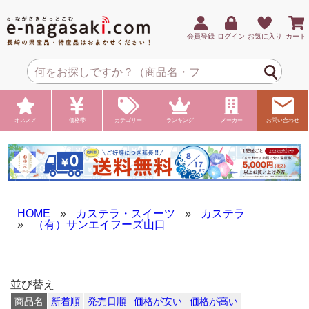
会員登録
ログイン
お気に入り
カート
オススメ
価格帯
カテゴリー
ランキング
メーカー
お問い合わせ
HOME
»
カステラ・スイーツ
»
カステラ
»
（有）サンエイフーズ山口
並び替え
商品名
新着順
発売日順
価格が安い
価格が高い