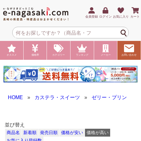
会員登録
ログイン
お気に入り
カート
オススメ
価格帯
カテゴリー
ランキング
メーカー
お問い合わせ
HOME
»
カステラ・スイーツ
»
ゼリー・プリン
並び替え
商品名
新着順
発売日順
価格が安い
価格が高い
お気に入り登録数