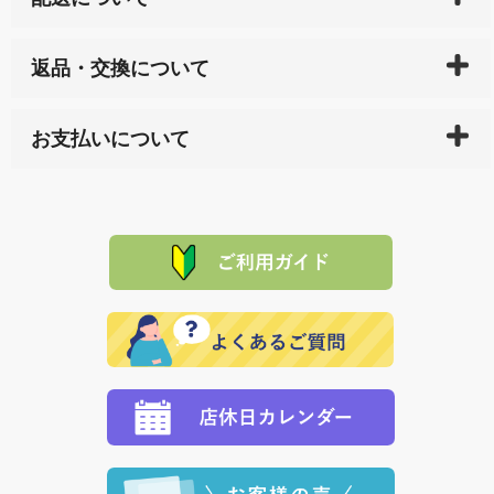
ご入金確認後（「クレジットカード」「PayPay」「楽
返品・交換について
天ペイ」の方はご注文受付後）、 長崎県下全域に点在
している生産メーカーへ、商品の手配を行います。 当
万一、ご注文商品と異なった商品が届いた場合、商品
サイト内で購入された商品の送料は、こちらの
全国送
お支払いについて
または配送途中の 事故などで不都合が生じている場合
料一覧表
をご確認ください。
は、メールにてご連絡下さい。早急に 商品を交換させ
当サイトは「前払い」の決済となります。お支払方法
て頂きます。（諸事情により交換できない場合は、商
に「銀行振込」 「郵便振込（ぱるる）」をご指定され
「産地直送」の商品を複数購入された場合は、それぞ
品代金を返金いたします。）
た場合、お客様からの ご入金を確認した後で、商品を
れの生産メーカーからお客様の元へ直送いたしますの
その際は誠に申し訳ありませんが、当協会までご注文
発送いたします。
で、 それぞれ個別に送料が必要になります。
と異なった商品等を着払いにてお送り頂きますようお
※「クレジットカード」「PayPay」「楽天ペイ」を指
願いいたします。
定された場合は、準備出来次第の便にてお送りいたし
ます。 （到着日指定をされている場合は、ご指定の日
程に合わせてお届けいたします。）