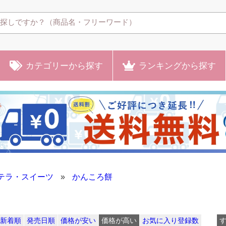
カテゴリー
から探す
ランキング
から探す
テラ・スイーツ
»
かんころ餅
新着順
発売日順
価格が安い
価格が高い
お気に入り登録数