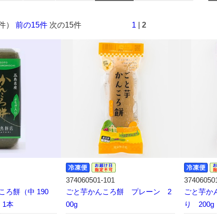
3件）
前の15件
次の15件
1
|
2
374060501-101
37406050
ろ餅（中 190
ごと芋かんころ餅 プレーン 2
ごと芋か
）1本
00g
り 200g