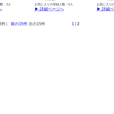
数：3人
お気に入りの登録人数：0人
お気に入り
へ
▶ 詳細ページへ
▶ 詳細
23件）
前の15件
次の15件
1
|
2