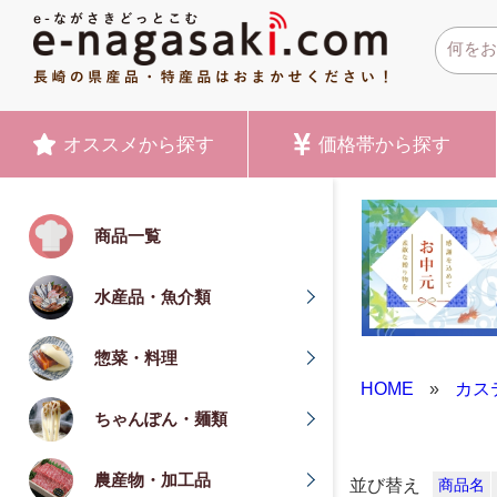
オススメ
から探す
価格帯
から探す
商品一覧
水産品・魚介類
惣菜・料理
HOME
»
カス
ちゃんぽん・麺類
農産物・加工品
並び替え
商品名