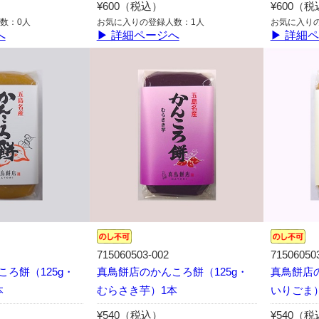
¥600（税込）
¥600（
数：0人
お気に入りの登録人数：1人
お気に入り
へ
▶ 詳細ページへ
▶ 詳細
715060503-002
71506050
ろ餅（125g・
真鳥餅店のかんころ餅（125g・
真鳥餅店の
本
むらさき芋）1本
いりごま
¥540（税込）
¥540（