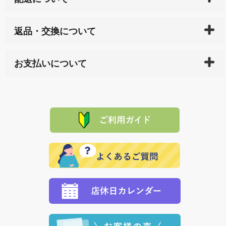
ご入金確認後（「クレジットカード」「PayPay」「楽
返品・交換について
天ペイ」の方はご注文受付後）、 長崎県下全域に点在
している生産メーカーへ、商品の手配を行います。 当
万一、ご注文商品と異なった商品が届いた場合、商品
サイト内で購入された商品の送料は、こちらの
全国送
お支払いについて
または配送途中の 事故などで不都合が生じている場合
料一覧表
をご確認ください。
は、メールにてご連絡下さい。早急に 商品を交換させ
当サイトは「前払い」の決済となります。お支払方法
て頂きます。（諸事情により交換できない場合は、商
に「銀行振込」 「郵便振込（ぱるる）」をご指定され
「産地直送」の商品を複数購入された場合は、それぞ
品代金を返金いたします。）
た場合、お客様からの ご入金を確認した後で、商品を
れの生産メーカーからお客様の元へ直送いたしますの
その際は誠に申し訳ありませんが、当協会までご注文
発送いたします。
で、 それぞれ個別に送料が必要になります。
と異なった商品等を着払いにてお送り頂きますようお
※「クレジットカード」「PayPay」「楽天ペイ」を指
願いいたします。
定された場合は、準備出来次第の便にてお送りいたし
ます。 （到着日指定をされている場合は、ご指定の日
程に合わせてお届けいたします。）