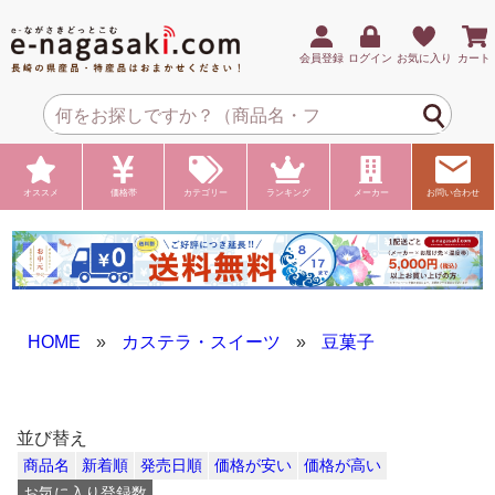
会員登録
ログイン
お気に入り
カート
オススメ
価格帯
カテゴリー
ランキング
メーカー
お問い合わせ
HOME
»
カステラ・スイーツ
»
豆菓子
並び替え
商品名
新着順
発売日順
価格が安い
価格が高い
お気に入り登録数