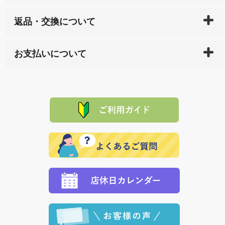
ご入金確認後（「クレジットカード」「PayPay」「楽
返品・交換について
天ペイ」の方はご注文受付後）、 長崎県下全域に点在
している生産メーカーへ、商品の手配を行います。 当
万一、ご注文商品と異なった商品が届いた場合、商品
サイト内で購入された商品の送料は、こちらの
全国送
お支払いについて
または配送途中の 事故などで不都合が生じている場合
料一覧表
をご確認ください。
は、メールにてご連絡下さい。早急に 商品を交換させ
当サイトは「前払い」の決済となります。お支払方法
て頂きます。（諸事情により交換できない場合は、商
に「銀行振込」 「郵便振込（ぱるる）」をご指定され
「産地直送」の商品を複数購入された場合は、それぞ
品代金を返金いたします。）
た場合、お客様からの ご入金を確認した後で、商品を
れの生産メーカーからお客様の元へ直送いたしますの
その際は誠に申し訳ありませんが、当協会までご注文
発送いたします。
で、 それぞれ個別に送料が必要になります。
と異なった商品等を着払いにてお送り頂きますようお
※「クレジットカード」「PayPay」「楽天ペイ」を指
願いいたします。
定された場合は、準備出来次第の便にてお送りいたし
ます。 （到着日指定をされている場合は、ご指定の日
程に合わせてお届けいたします。）