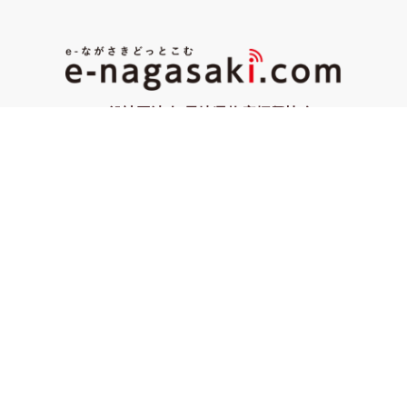
一般社団法人 長崎県物産振興協会
〒850-0057長崎県長崎市大黒町3-1県営バスターミナル2
階
e-ながさきどっとこむ について
利用規約
お問い合わせ
お客様の声
よくある質問
プライバシーポリシー
特定商取引法に基づく表記
出展ご希望の方へ