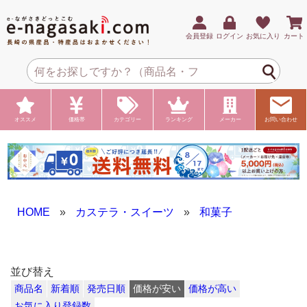
会員登録
ログイン
お気に入り
カート
オススメ
価格帯
カテゴリー
ランキング
メーカー
お問い合わせ
HOME
»
カステラ・スイーツ
»
和菓子
並び替え
商品名
新着順
発売日順
価格が安い
価格が高い
お気に入り登録数