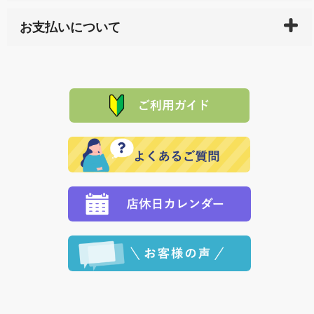
している生産メーカーへ、商品の手配を行います。 当
万一、ご注文商品と異なった商品が届いた場合、商品
サイト内で購入された商品の送料は、こちらの
全国送
お支払いについて
または配送途中の 事故などで不都合が生じている場合
料一覧表
をご確認ください。
は、メールにてご連絡下さい。早急に 商品を交換させ
当サイトは「前払い」の決済となります。お支払方法
て頂きます。（諸事情により交換できない場合は、商
に「銀行振込」 「郵便振込（ぱるる）」をご指定され
「産地直送」の商品を複数購入された場合は、それぞ
品代金を返金いたします。）
た場合、お客様からの ご入金を確認した後で、商品を
れの生産メーカーからお客様の元へ直送いたしますの
その際は誠に申し訳ありませんが、当協会までご注文
発送いたします。
で、 それぞれ個別に送料が必要になります。
と異なった商品等を着払いにてお送り頂きますようお
※「クレジットカード」「PayPay」「楽天ペイ」を指
願いいたします。
定された場合は、準備出来次第の便にてお送りいたし
ます。 （到着日指定をされている場合は、ご指定の日
程に合わせてお届けいたします。）