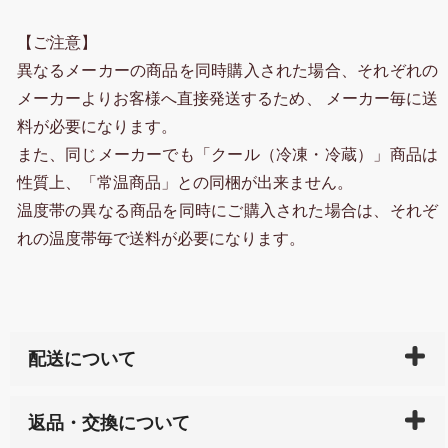
【ご注意】
異なるメーカーの商品を同時購入された場合、それぞれの
メーカーよりお客様へ直接発送するため、 メーカー毎に送
料が必要になります。
また、同じメーカーでも「クール（冷凍・冷蔵）」商品は
性質上、「常温商品」との同梱が出来ません。
温度帯の異なる商品を同時にご購入された場合は、それぞ
れの温度帯毎で送料が必要になります。
配送について
ご入金確認後（「クレジットカード」「PayPay」「楽
返品・交換について
天ペイ」の方はご注文受付後）、 長崎県下全域に点在