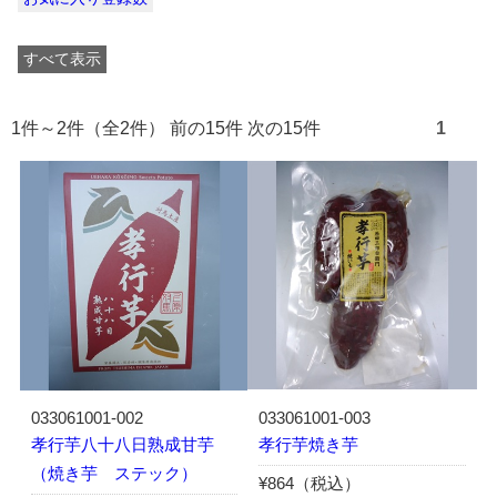
すべて表示
1件～2件（全2件） 前の15件 次の15件
1
033061001-002
033061001-003
孝行芋八十八日熟成甘芋
孝行芋焼き芋
（焼き芋 ステック）
¥864（税込）