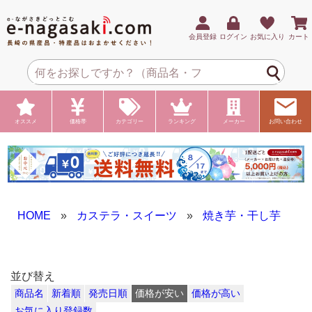
会員登録
ログイン
お気に入り
カート
オススメ
価格帯
カテゴリー
ランキング
メーカー
お問い合わせ
HOME
»
カステラ・スイーツ
»
焼き芋・干し芋
並び替え
商品名
新着順
発売日順
価格が安い
価格が高い
お気に入り登録数