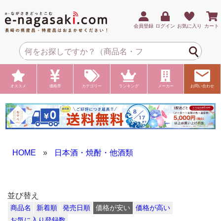
会員登録
ログイン
お気に入り
カート
オススメ
価格帯
カテゴリー
ランキング
メーカー
お問い合わせ
HOME
»
日本酒・焼酎・他酒類
並び替え
商品名
新着順
発売日順
価格が安い
価格が高い
お気に入り登録数