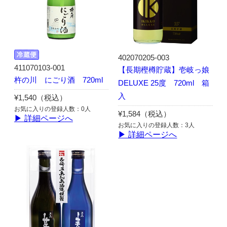
402070205-003
411070103-001
【長期樫樽貯蔵】壱岐っ娘
杵の川 にごり酒 720ml
DELUXE 25度 720ml 箱
入
¥1,540（税込）
お気に入りの登録人数：0人
¥1,584（税込）
▶ 詳細ページへ
お気に入りの登録人数：3人
▶ 詳細ページへ