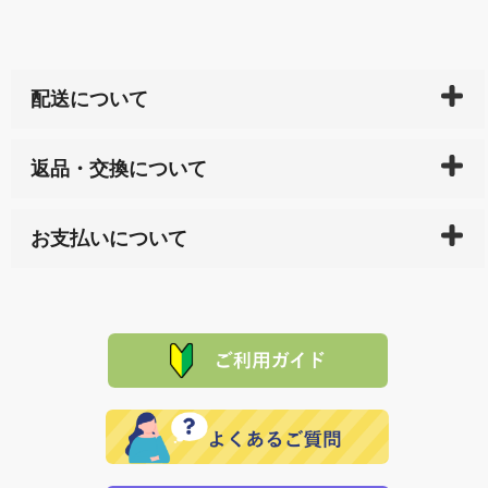
配送について
ご入金確認後（「クレジットカード」「PayPay」「楽
返品・交換について
天ペイ」の方はご注文受付後）、 長崎県下全域に点在
している生産メーカーへ、商品の手配を行います。 当
万一、ご注文商品と異なった商品が届いた場合、商品
サイト内で購入された商品の送料は、こちらの
全国送
お支払いについて
または配送途中の 事故などで不都合が生じている場合
料一覧表
をご確認ください。
は、メールにてご連絡下さい。早急に 商品を交換させ
当サイトは「前払い」の決済となります。お支払方法
て頂きます。（諸事情により交換できない場合は、商
に「銀行振込」 「郵便振込（ぱるる）」をご指定され
「産地直送」の商品を複数購入された場合は、それぞ
品代金を返金いたします。）
た場合、お客様からの ご入金を確認した後で、商品を
れの生産メーカーからお客様の元へ直送いたしますの
その際は誠に申し訳ありませんが、当協会までご注文
発送いたします。
で、 それぞれ個別に送料が必要になります。
と異なった商品等を着払いにてお送り頂きますようお
※「クレジットカード」「PayPay」「楽天ペイ」を指
願いいたします。
定された場合は、準備出来次第の便にてお送りいたし
ます。 （到着日指定をされている場合は、ご指定の日