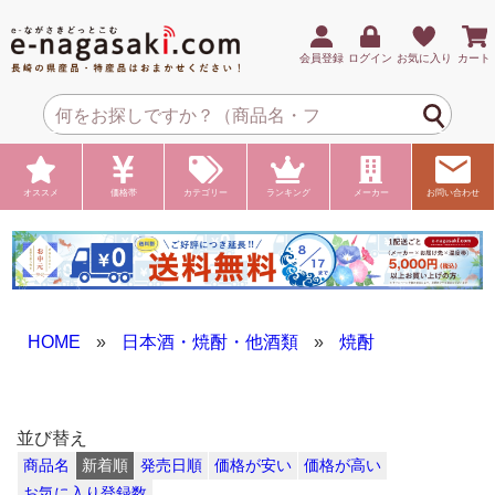
会員登録
ログイン
お気に入り
カート
オススメ
価格帯
カテゴリー
ランキング
メーカー
お問い合わせ
HOME
»
日本酒・焼酎・他酒類
»
焼酎
並び替え
商品名
新着順
発売日順
価格が安い
価格が高い
お気に入り登録数