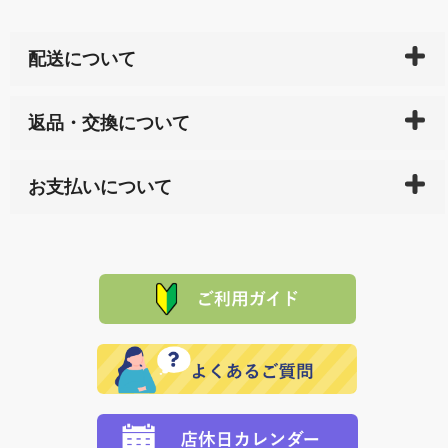
配送について
ご入金確認後（「クレジットカード」「PayPay」「楽
返品・交換について
天ペイ」の方はご注文受付後）、 長崎県下全域に点在
している生産メーカーへ、商品の手配を行います。 当
万一、ご注文商品と異なった商品が届いた場合、商品
サイト内で購入された商品の送料は、こちらの
全国送
お支払いについて
または配送途中の 事故などで不都合が生じている場合
料一覧表
をご確認ください。
は、メールにてご連絡下さい。早急に 商品を交換させ
当サイトは「前払い」の決済となります。お支払方法
て頂きます。（諸事情により交換できない場合は、商
に「銀行振込」 「郵便振込（ぱるる）」をご指定され
「産地直送」の商品を複数購入された場合は、それぞ
品代金を返金いたします。）
た場合、お客様からの ご入金を確認した後で、商品を
れの生産メーカーからお客様の元へ直送いたしますの
その際は誠に申し訳ありませんが、当協会までご注文
発送いたします。
で、 それぞれ個別に送料が必要になります。
と異なった商品等を着払いにてお送り頂きますようお
※「クレジットカード」「PayPay」「楽天ペイ」を指
願いいたします。
定された場合は、準備出来次第の便にてお送りいたし
ます。 （到着日指定をされている場合は、ご指定の日
程に合わせてお届けいたします。）