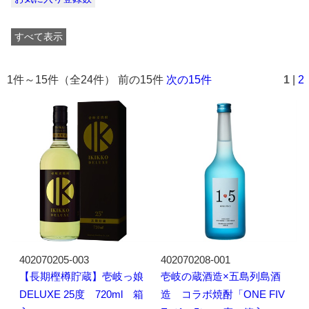
すべて表示
1件～15件（全24件） 前の15件
次の15件
1
|
2
402070205-003
402070208-001
【長期樫樽貯蔵】壱岐っ娘
壱岐の蔵酒造×五島列島酒
DELUXE 25度 720ml 箱
造 コラボ焼酎「ONE FIV