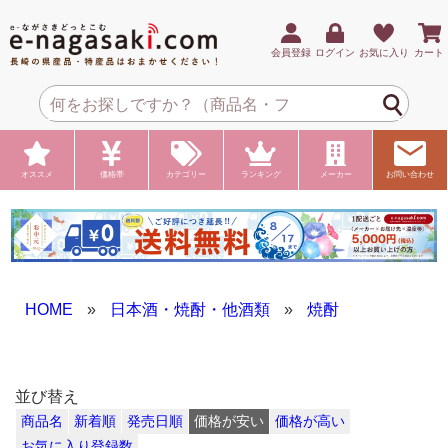
会員登録
ログイン
お気に入り
カート
オススメ
価格帯
カテゴリー
ランキング
メーカー
お問い合わせ
HOME
»
日本酒・焼酎・他酒類
»
焼酎
並び替え
商品名
新着順
発売日順
価格が安い
価格が高い
お気に入り登録数