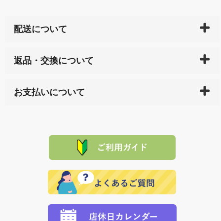
配送について
ご入金確認後（「クレジットカード」「PayPay」「楽
返品・交換について
天ペイ」の方はご注文受付後）、 長崎県下全域に点在
している生産メーカーへ、商品の手配を行います。 当
万一、ご注文商品と異なった商品が届いた場合、商品
サイト内で購入された商品の送料は、こちらの
全国送
お支払いについて
または配送途中の 事故などで不都合が生じている場合
料一覧表
をご確認ください。
は、メールにてご連絡下さい。早急に 商品を交換させ
当サイトは「前払い」の決済となります。お支払方法
て頂きます。（諸事情により交換できない場合は、商
に「銀行振込」 「郵便振込（ぱるる）」をご指定され
「産地直送」の商品を複数購入された場合は、それぞ
品代金を返金いたします。）
た場合、お客様からの ご入金を確認した後で、商品を
れの生産メーカーからお客様の元へ直送いたしますの
その際は誠に申し訳ありませんが、当協会までご注文
発送いたします。
で、 それぞれ個別に送料が必要になります。
と異なった商品等を着払いにてお送り頂きますようお
※「クレジットカード」「PayPay」「楽天ペイ」を指
願いいたします。
定された場合は、準備出来次第の便にてお送りいたし
ます。 （到着日指定をされている場合は、ご指定の日
程に合わせてお届けいたします。）