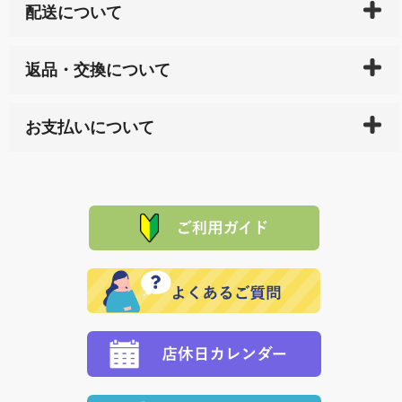
配送について
ご入金確認後（「クレジットカード」「PayPay」「楽
返品・交換について
天ペイ」の方はご注文受付後）、 長崎県下全域に点在
している生産メーカーへ、商品の手配を行います。 当
万一、ご注文商品と異なった商品が届いた場合、商品
サイト内で購入された商品の送料は、こちらの
全国送
お支払いについて
または配送途中の 事故などで不都合が生じている場合
料一覧表
をご確認ください。
は、メールにてご連絡下さい。早急に 商品を交換させ
当サイトは「前払い」の決済となります。お支払方法
て頂きます。（諸事情により交換できない場合は、商
に「銀行振込」 「郵便振込（ぱるる）」をご指定され
「産地直送」の商品を複数購入された場合は、それぞ
品代金を返金いたします。）
た場合、お客様からの ご入金を確認した後で、商品を
れの生産メーカーからお客様の元へ直送いたしますの
その際は誠に申し訳ありませんが、当協会までご注文
発送いたします。
で、 それぞれ個別に送料が必要になります。
と異なった商品等を着払いにてお送り頂きますようお
※「クレジットカード」「PayPay」「楽天ペイ」を指
願いいたします。
定された場合は、準備出来次第の便にてお送りいたし
ます。 （到着日指定をされている場合は、ご指定の日
程に合わせてお届けいたします。）