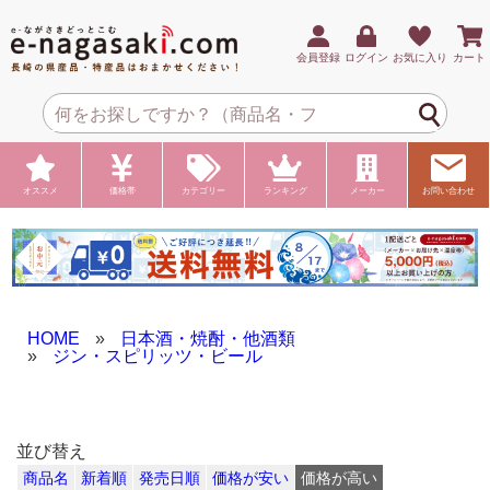
会員登録
ログイン
お気に入り
カート
オススメ
価格帯
カテゴリー
ランキング
メーカー
お問い合わせ
HOME
»
日本酒・焼酎・他酒類
»
ジン・スピリッツ・ビール
並び替え
商品名
新着順
発売日順
価格が安い
価格が高い