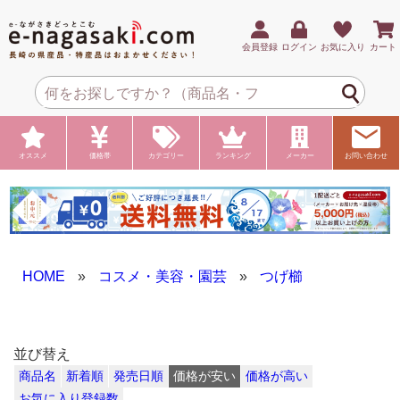
会員登録
ログイン
お気に入り
カート
オススメ
価格帯
カテゴリー
ランキング
メーカー
お問い合わせ
HOME
»
コスメ・美容・園芸
»
つげ櫛
並び替え
商品名
新着順
発売日順
価格が安い
価格が高い
お気に入り登録数