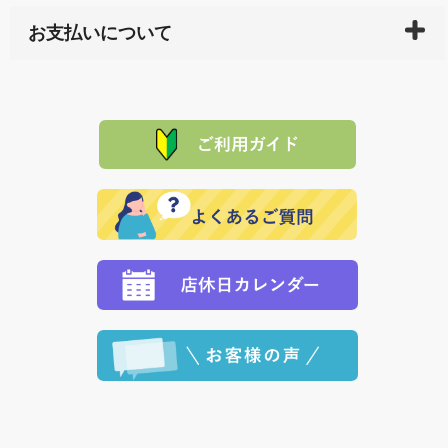
している生産メーカーへ、商品の手配を行います。 当
万一、ご注文商品と異なった商品が届いた場合、商品
サイト内で購入された商品の送料は、こちらの
全国送
お支払いについて
または配送途中の 事故などで不都合が生じている場合
料一覧表
をご確認ください。
は、メールにてご連絡下さい。早急に 商品を交換させ
当サイトは「前払い」の決済となります。お支払方法
て頂きます。（諸事情により交換できない場合は、商
に「銀行振込」 「郵便振込（ぱるる）」をご指定され
「産地直送」の商品を複数購入された場合は、それぞ
品代金を返金いたします。）
た場合、お客様からの ご入金を確認した後で、商品を
れの生産メーカーからお客様の元へ直送いたしますの
その際は誠に申し訳ありませんが、当協会までご注文
発送いたします。
で、 それぞれ個別に送料が必要になります。
と異なった商品等を着払いにてお送り頂きますようお
※「クレジットカード」「PayPay」「楽天ペイ」を指
願いいたします。
定された場合は、準備出来次第の便にてお送りいたし
ます。 （到着日指定をされている場合は、ご指定の日
程に合わせてお届けいたします。）