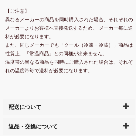
【ご注意】
異なるメーカーの商品を同時購入された場合、それぞれの
メーカーよりお客様へ直接発送するため、 メーカー毎に送
料が必要になります。
また、同じメーカーでも「クール（冷凍・冷蔵）」商品は
性質上、「常温商品」との同梱が出来ません。
温度帯の異なる商品を同時にご購入された場合は、それぞ
れの温度帯毎で送料が必要になります。
配送について
ご入金確認後（「クレジットカード」「PayPay」「楽
返品・交換について
天ペイ」の方はご注文受付後）、 長崎県下全域に点在