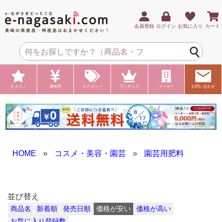
会員登録
ログイン
お気に入り
カート
オススメ
価格帯
カテゴリー
ランキング
メーカー
お問い合わせ
HOME
»
コスメ・美容・園芸
»
園芸用肥料
並び替え
商品名
新着順
発売日順
価格が安い
価格が高い
お気に入り登録数