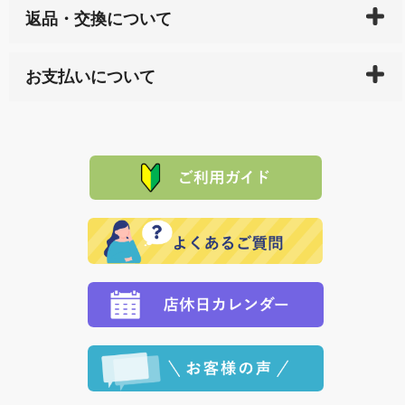
返品・交換について
天ペイ」の方はご注文受付後）、 長崎県下全域に点在
している生産メーカーへ、商品の手配を行います。 当
万一、ご注文商品と異なった商品が届いた場合、商品
サイト内で購入された商品の送料は、こちらの
全国送
お支払いについて
または配送途中の 事故などで不都合が生じている場合
料一覧表
をご確認ください。
は、メールにてご連絡下さい。早急に 商品を交換させ
当サイトは「前払い」の決済となります。お支払方法
て頂きます。（諸事情により交換できない場合は、商
に「銀行振込」 「郵便振込（ぱるる）」をご指定され
「産地直送」の商品を複数購入された場合は、それぞ
品代金を返金いたします。）
た場合、お客様からの ご入金を確認した後で、商品を
れの生産メーカーからお客様の元へ直送いたしますの
その際は誠に申し訳ありませんが、当協会までご注文
発送いたします。
で、 それぞれ個別に送料が必要になります。
と異なった商品等を着払いにてお送り頂きますようお
※「クレジットカード」「PayPay」「楽天ペイ」を指
願いいたします。
定された場合は、準備出来次第の便にてお送りいたし
ます。 （到着日指定をされている場合は、ご指定の日
程に合わせてお届けいたします。）