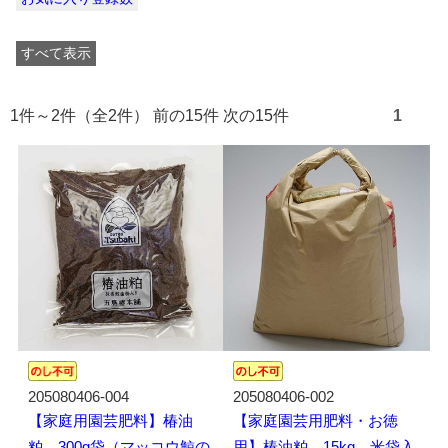
すべて表示
1件～2件（全2件） 前の15件 次の15件
1
205080406-004
205080406-002
【家庭用園芸肥料】椿油
【家庭園芸用肥料・お徳
粕 300g袋（マッコウ鯨の
用】椿油粕 15kg 米袋入