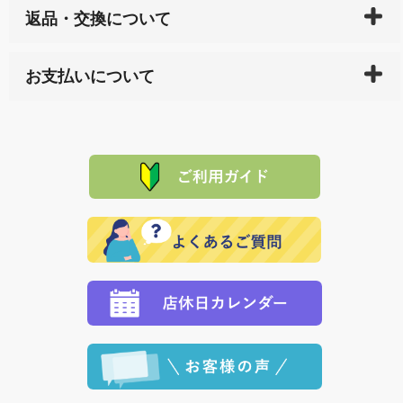
返品・交換について
天ペイ」の方はご注文受付後）、 長崎県下全域に点在
している生産メーカーへ、商品の手配を行います。 当
万一、ご注文商品と異なった商品が届いた場合、商品
サイト内で購入された商品の送料は、こちらの
全国送
お支払いについて
または配送途中の 事故などで不都合が生じている場合
料一覧表
をご確認ください。
は、メールにてご連絡下さい。早急に 商品を交換させ
当サイトは「前払い」の決済となります。お支払方法
て頂きます。（諸事情により交換できない場合は、商
に「銀行振込」 「郵便振込（ぱるる）」をご指定され
「産地直送」の商品を複数購入された場合は、それぞ
品代金を返金いたします。）
た場合、お客様からの ご入金を確認した後で、商品を
れの生産メーカーからお客様の元へ直送いたしますの
その際は誠に申し訳ありませんが、当協会までご注文
発送いたします。
で、 それぞれ個別に送料が必要になります。
と異なった商品等を着払いにてお送り頂きますようお
※「クレジットカード」「PayPay」「楽天ペイ」を指
願いいたします。
定された場合は、準備出来次第の便にてお送りいたし
ます。 （到着日指定をされている場合は、ご指定の日
程に合わせてお届けいたします。）