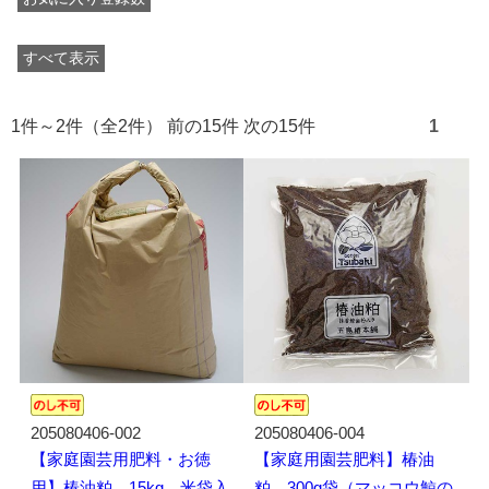
すべて表示
1件～2件（全2件） 前の15件 次の15件
1
205080406-002
205080406-004
【家庭園芸用肥料・お徳
【家庭用園芸肥料】椿油
用】椿油粕 15kg 米袋入
粕 300g袋（マッコウ鯨の