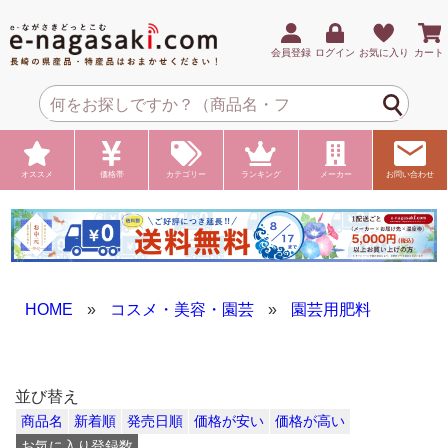
会員登録
ログイン
お気に入り
カート
オススメ
価格帯
カテゴリー
ランキング
メーカー
お問い合わせ
HOME
»
コスメ・美容・園芸
»
園芸用肥料
並び替え
商品名
新着順
発売日順
価格が安い
価格が高い
お気に入り登録数