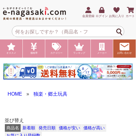
会員登録
ログイン
お気に入り
カート
オススメ
価格帯
カテゴリー
ランキング
メーカー
お問い合わせ
HOME
»
独楽・郷土玩具
並び替え
商品名
新着順
発売日順
価格が安い
価格が高い
お気に入り登録数