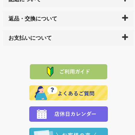
ご入金確認後（「クレジットカード」「PayPay」「楽
返品・交換について
天ペイ」の方はご注文受付後）、 長崎県下全域に点在
している生産メーカーへ、商品の手配を行います。 当
万一、ご注文商品と異なった商品が届いた場合、商品
サイト内で購入された商品の送料は、こちらの
全国送
お支払いについて
または配送途中の 事故などで不都合が生じている場合
料一覧表
をご確認ください。
は、メールにてご連絡下さい。早急に 商品を交換させ
当サイトは「前払い」の決済となります。お支払方法
て頂きます。（諸事情により交換できない場合は、商
に「銀行振込」 「郵便振込（ぱるる）」をご指定され
「産地直送」の商品を複数購入された場合は、それぞ
品代金を返金いたします。）
た場合、お客様からの ご入金を確認した後で、商品を
れの生産メーカーからお客様の元へ直送いたしますの
その際は誠に申し訳ありませんが、当協会までご注文
発送いたします。
で、 それぞれ個別に送料が必要になります。
と異なった商品等を着払いにてお送り頂きますようお
※「クレジットカード」「PayPay」「楽天ペイ」を指
願いいたします。
定された場合は、準備出来次第の便にてお送りいたし
ます。 （到着日指定をされている場合は、ご指定の日
程に合わせてお届けいたします。）