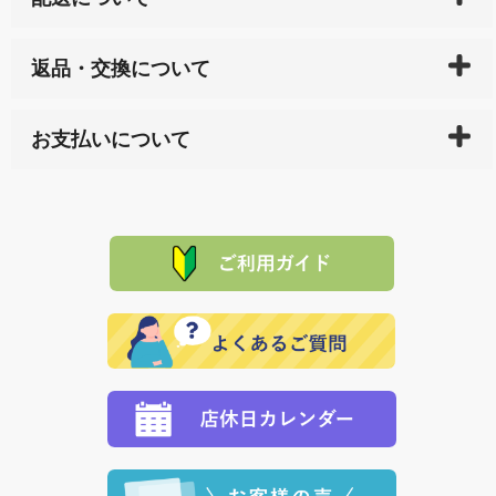
ご入金確認後（「クレジットカード」「PayPay」「楽
返品・交換について
天ペイ」の方はご注文受付後）、 長崎県下全域に点在
している生産メーカーへ、商品の手配を行います。 当
万一、ご注文商品と異なった商品が届いた場合、商品
サイト内で購入された商品の送料は、こちらの
全国送
お支払いについて
または配送途中の 事故などで不都合が生じている場合
料一覧表
をご確認ください。
は、メールにてご連絡下さい。早急に 商品を交換させ
当サイトは「前払い」の決済となります。お支払方法
て頂きます。（諸事情により交換できない場合は、商
に「銀行振込」 「郵便振込（ぱるる）」をご指定され
「産地直送」の商品を複数購入された場合は、それぞ
品代金を返金いたします。）
た場合、お客様からの ご入金を確認した後で、商品を
れの生産メーカーからお客様の元へ直送いたしますの
その際は誠に申し訳ありませんが、当協会までご注文
発送いたします。
で、 それぞれ個別に送料が必要になります。
と異なった商品等を着払いにてお送り頂きますようお
※「クレジットカード」「PayPay」「楽天ペイ」を指
願いいたします。
定された場合は、準備出来次第の便にてお送りいたし
ます。 （到着日指定をされている場合は、ご指定の日
程に合わせてお届けいたします。）