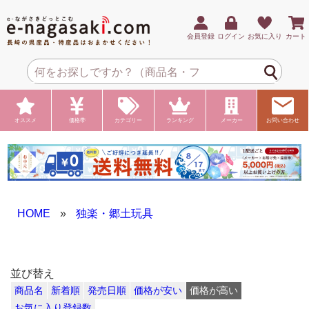
会員登録
ログイン
お気に入り
カート
オススメ
価格帯
カテゴリー
ランキング
メーカー
お問い合わせ
HOME
»
独楽・郷土玩具
並び替え
商品名
新着順
発売日順
価格が安い
価格が高い
お気に入り登録数