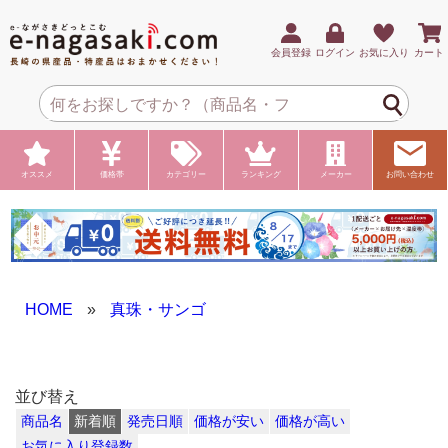
会員登録
ログイン
お気に入り
カート
オススメ
価格帯
カテゴリー
ランキング
メーカー
お問い合わせ
HOME
»
真珠・サンゴ
並び替え
商品名
新着順
発売日順
価格が安い
価格が高い
お気に入り登録数