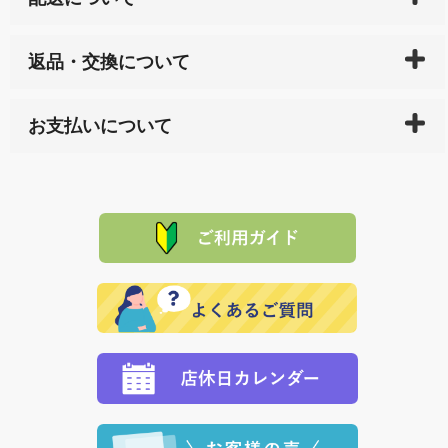
ご入金確認後（「クレジットカード」「PayPay」「楽
返品・交換について
天ペイ」の方はご注文受付後）、 長崎県下全域に点在
している生産メーカーへ、商品の手配を行います。 当
万一、ご注文商品と異なった商品が届いた場合、商品
サイト内で購入された商品の送料は、こちらの
全国送
お支払いについて
または配送途中の 事故などで不都合が生じている場合
料一覧表
をご確認ください。
は、メールにてご連絡下さい。早急に 商品を交換させ
当サイトは「前払い」の決済となります。お支払方法
て頂きます。（諸事情により交換できない場合は、商
に「銀行振込」 「郵便振込（ぱるる）」をご指定され
「産地直送」の商品を複数購入された場合は、それぞ
品代金を返金いたします。）
た場合、お客様からの ご入金を確認した後で、商品を
れの生産メーカーからお客様の元へ直送いたしますの
その際は誠に申し訳ありませんが、当協会までご注文
発送いたします。
で、 それぞれ個別に送料が必要になります。
と異なった商品等を着払いにてお送り頂きますようお
※「クレジットカード」「PayPay」「楽天ペイ」を指
願いいたします。
定された場合は、準備出来次第の便にてお送りいたし
ます。 （到着日指定をされている場合は、ご指定の日
程に合わせてお届けいたします。）