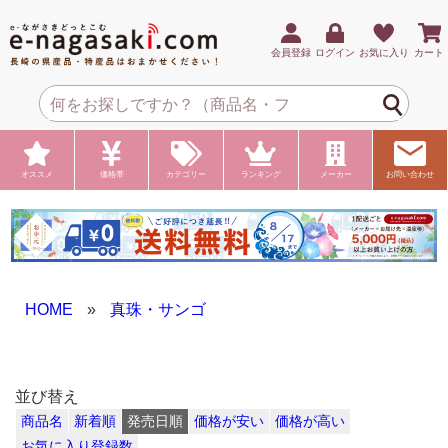
会員登録
ログイン
お気に入り
カート
オススメ
価格帯
カテゴリー
ランキング
メーカー
お問い合わせ
HOME
»
真珠・サンゴ
並び替え
商品名
新着順
発売日順
価格が安い
価格が高い
お気に入り登録数