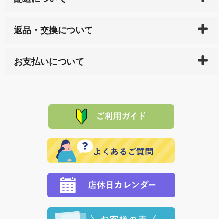
ご入金確認後（「クレジットカード」「PayPay」「楽
返品・交換について
天ペイ」の方はご注文受付後）、 長崎県下全域に点在
している生産メーカーへ、商品の手配を行います。 当
万一、ご注文商品と異なった商品が届いた場合、商品
サイト内で購入された商品の送料は、こちらの
全国送
お支払いについて
または配送途中の 事故などで不都合が生じている場合
料一覧表
をご確認ください。
は、メールにてご連絡下さい。早急に 商品を交換させ
当サイトは「前払い」の決済となります。お支払方法
て頂きます。（諸事情により交換できない場合は、商
に「銀行振込」 「郵便振込（ぱるる）」をご指定され
「産地直送」の商品を複数購入された場合は、それぞ
品代金を返金いたします。）
た場合、お客様からの ご入金を確認した後で、商品を
れの生産メーカーからお客様の元へ直送いたしますの
その際は誠に申し訳ありませんが、当協会までご注文
発送いたします。
で、 それぞれ個別に送料が必要になります。
と異なった商品等を着払いにてお送り頂きますようお
※「クレジットカード」「PayPay」「楽天ペイ」を指
願いいたします。
定された場合は、準備出来次第の便にてお送りいたし
ます。 （到着日指定をされている場合は、ご指定の日
程に合わせてお届けいたします。）