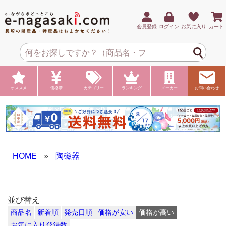
会員登録
ログイン
お気に入り
カート
オススメ
価格帯
カテゴリー
ランキング
メーカー
お問い合わせ
HOME
»
陶磁器
並び替え
商品名
新着順
発売日順
価格が安い
価格が高い
お気に入り登録数