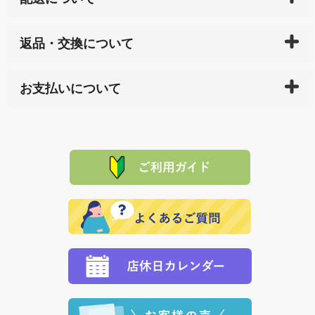
ご入金確認後（「クレジットカード」「PayPay」「楽
返品・交換について
天ペイ」の方はご注文受付後）、 長崎県下全域に点在
している生産メーカーへ、商品の手配を行います。 当
万一、ご注文商品と異なった商品が届いた場合、商品
サイト内で購入された商品の送料は、こちらの
全国送
お支払いについて
または配送途中の 事故などで不都合が生じている場合
料一覧表
をご確認ください。
は、メールにてご連絡下さい。早急に 商品を交換させ
当サイトは「前払い」の決済となります。お支払方法
て頂きます。（諸事情により交換できない場合は、商
に「銀行振込」 「郵便振込（ぱるる）」をご指定され
「産地直送」の商品を複数購入された場合は、それぞ
品代金を返金いたします。）
た場合、お客様からの ご入金を確認した後で、商品を
れの生産メーカーからお客様の元へ直送いたしますの
その際は誠に申し訳ありませんが、当協会までご注文
発送いたします。
で、 それぞれ個別に送料が必要になります。
と異なった商品等を着払いにてお送り頂きますようお
※「クレジットカード」「PayPay」「楽天ペイ」を指
願いいたします。
定された場合は、準備出来次第の便にてお送りいたし
ます。 （到着日指定をされている場合は、ご指定の日
程に合わせてお届けいたします。）