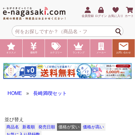
会員登録
ログイン
お気に入り
カート
オススメ
価格帯
カテゴリー
ランキング
メーカー
お問い合わせ
HOME
»
長崎満喫セット
並び替え
商品名
新着順
発売日順
価格が安い
価格が高い
お気に入り登録数