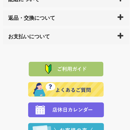
ご入金確認後（「クレジットカード」「PayPay」「楽
返品・交換について
天ペイ」の方はご注文受付後）、 長崎県下全域に点在
している生産メーカーへ、商品の手配を行います。 当
万一、ご注文商品と異なった商品が届いた場合、商品
サイト内で購入された商品の送料は、こちらの
全国送
お支払いについて
または配送途中の 事故などで不都合が生じている場合
料一覧表
をご確認ください。
は、メールにてご連絡下さい。早急に 商品を交換させ
当サイトは「前払い」の決済となります。お支払方法
て頂きます。（諸事情により交換できない場合は、商
に「銀行振込」 「郵便振込（ぱるる）」をご指定され
「産地直送」の商品を複数購入された場合は、それぞ
品代金を返金いたします。）
た場合、お客様からの ご入金を確認した後で、商品を
れの生産メーカーからお客様の元へ直送いたしますの
その際は誠に申し訳ありませんが、当協会までご注文
発送いたします。
で、 それぞれ個別に送料が必要になります。
と異なった商品等を着払いにてお送り頂きますようお
※「クレジットカード」「PayPay」「楽天ペイ」を指
願いいたします。
定された場合は、準備出来次第の便にてお送りいたし
ます。 （到着日指定をされている場合は、ご指定の日
程に合わせてお届けいたします。）