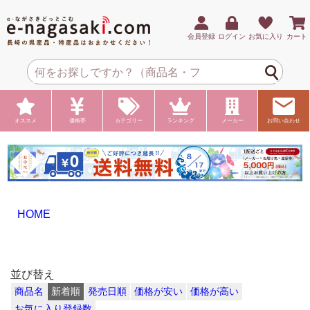
会員登録
ログイン
お気に入り
カート
オススメ
価格帯
カテゴリー
ランキング
メーカー
お問い合わせ
HOME
並び替え
商品名
新着順
発売日順
価格が安い
価格が高い
お気に入り登録数