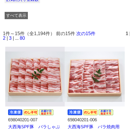
すべて表示
1件～15件（全1,194件） 前の15件
次の15件
1
2
|
3
| ...
80
698040201-007
698040201-006
大西海SPF豚 バラしゃぶ
大西海SPF豚 バラ焼肉用