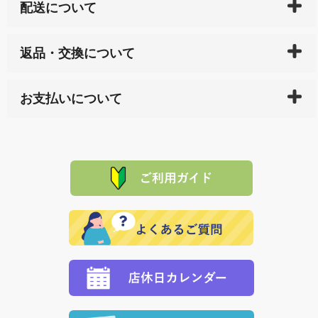
配送について
ご入金確認後（「クレジットカード」「PayPay」「楽
返品・交換について
天ペイ」の方はご注文受付後）、 長崎県下全域に点在
している生産メーカーへ、商品の手配を行います。 当
万一、ご注文商品と異なった商品が届いた場合、商品
サイト内で購入された商品の送料は、こちらの
全国送
お支払いについて
または配送途中の 事故などで不都合が生じている場合
料一覧表
をご確認ください。
は、メールにてご連絡下さい。早急に 商品を交換させ
当サイトは「前払い」の決済となります。お支払方法
て頂きます。（諸事情により交換できない場合は、商
に「銀行振込」 「郵便振込（ぱるる）」をご指定され
「産地直送」の商品を複数購入された場合は、それぞ
品代金を返金いたします。）
た場合、お客様からの ご入金を確認した後で、商品を
れの生産メーカーからお客様の元へ直送いたしますの
その際は誠に申し訳ありませんが、当協会までご注文
発送いたします。
で、 それぞれ個別に送料が必要になります。
と異なった商品等を着払いにてお送り頂きますようお
※「クレジットカード」「PayPay」「楽天ペイ」を指
願いいたします。
定された場合は、準備出来次第の便にてお送りいたし
ます。 （到着日指定をされている場合は、ご指定の日
程に合わせてお届けいたします。）