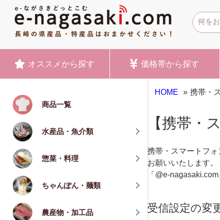
オススメ
から探す
価格帯
から探す
HOME
»
携帯・ス
商品一覧
【携帯・ス
水産品・魚介類
携帯・スマートフォ
惣菜・料理
お願いいたします。
「@e-nagasaki
ちゃんぽん・麺類
受信設定の変
農産物・加工品