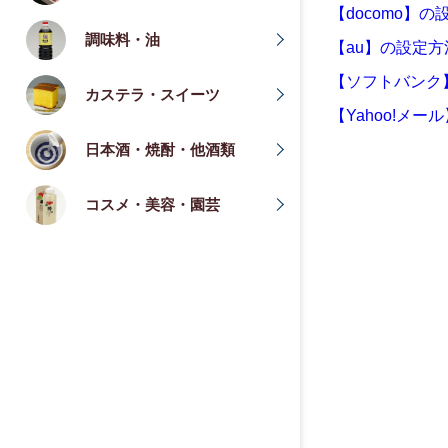
【docomo】の
調味料・油
【au】の設定方
【ソフトバンク
カステラ・スイーツ
【Yahoo!メ
日本酒・焼酎・他酒類
コスメ・美容・園芸