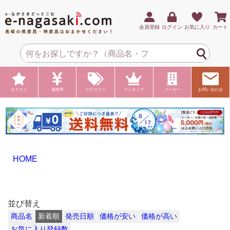
会員登録
ログイン
お気に入り
カート
オススメ
価格帯
カテゴリー
ランキング
メーカー
お問い合わせ
HOME
並び替え
商品名
新着順
発売日順
価格が安い
価格が高い
お気に入り登録数