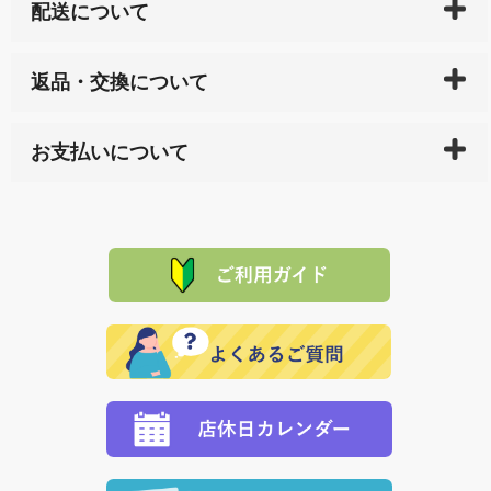
配送について
ご入金確認後（「クレジットカード」「PayPay」「楽
返品・交換について
天ペイ」の方はご注文受付後）、 長崎県下全域に点在
している生産メーカーへ、商品の手配を行います。 当
万一、ご注文商品と異なった商品が届いた場合、商品
サイト内で購入された商品の送料は、こちらの
全国送
お支払いについて
または配送途中の 事故などで不都合が生じている場合
料一覧表
をご確認ください。
は、メールにてご連絡下さい。早急に 商品を交換させ
当サイトは「前払い」の決済となります。お支払方法
て頂きます。（諸事情により交換できない場合は、商
に「銀行振込」 「郵便振込（ぱるる）」をご指定され
「産地直送」の商品を複数購入された場合は、それぞ
品代金を返金いたします。）
た場合、お客様からの ご入金を確認した後で、商品を
れの生産メーカーからお客様の元へ直送いたしますの
その際は誠に申し訳ありませんが、当協会までご注文
発送いたします。
で、 それぞれ個別に送料が必要になります。
と異なった商品等を着払いにてお送り頂きますようお
※「クレジットカード」「PayPay」「楽天ペイ」を指
願いいたします。
定された場合は、準備出来次第の便にてお送りいたし
ます。 （到着日指定をされている場合は、ご指定の日
程に合わせてお届けいたします。）