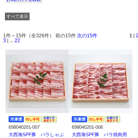
すべて表示
1件～15件（全326件） 前の15件
次の15件
1
|
3
| ...
22
698040201-007
698040201-006
大西海SPF豚 バラしゃぶ
大西海SPF豚 バラ焼肉用