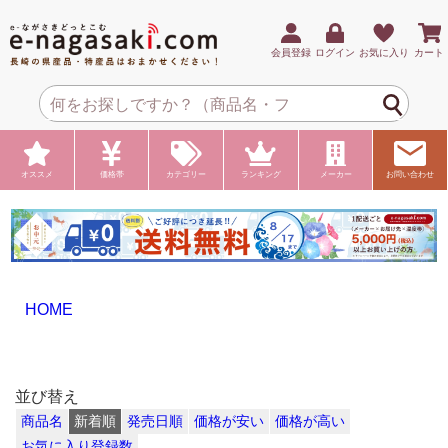
会員登録
ログイン
お気に入り
カート
オススメ
価格帯
カテゴリー
ランキング
メーカー
お問い合わせ
HOME
並び替え
商品名
新着順
発売日順
価格が安い
価格が高い
お気に入り登録数