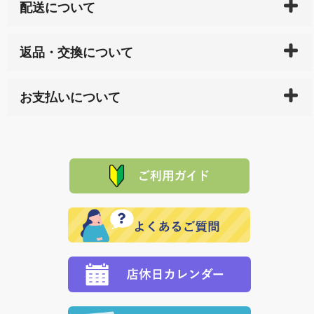
配送について
ご入金確認後（「クレジットカード」「PayPay」「楽
返品・交換について
天ペイ」の方はご注文受付後）、 長崎県下全域に点在
している生産メーカーへ、商品の手配を行います。 当
万一、ご注文商品と異なった商品が届いた場合、商品
サイト内で購入された商品の送料は、こちらの
全国送
お支払いについて
または配送途中の 事故などで不都合が生じている場合
料一覧表
をご確認ください。
は、メールにてご連絡下さい。早急に 商品を交換させ
当サイトは「前払い」の決済となります。お支払方法
て頂きます。（諸事情により交換できない場合は、商
に「銀行振込」 「郵便振込（ぱるる）」をご指定され
「産地直送」の商品を複数購入された場合は、それぞ
品代金を返金いたします。）
た場合、お客様からの ご入金を確認した後で、商品を
れの生産メーカーからお客様の元へ直送いたしますの
その際は誠に申し訳ありませんが、当協会までご注文
発送いたします。
で、 それぞれ個別に送料が必要になります。
と異なった商品等を着払いにてお送り頂きますようお
※「クレジットカード」「PayPay」「楽天ペイ」を指
願いいたします。
定された場合は、準備出来次第の便にてお送りいたし
ます。 （到着日指定をされている場合は、ご指定の日
程に合わせてお届けいたします。）