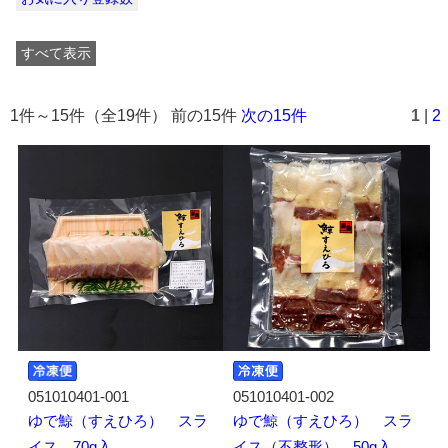
すべて表示
1件～15件（全19件） 前の15件
次の15件
1
|
2
051010401-001
051010401-002
ゆで鯨（すえひろ） スラ
ゆで鯨（すえひろ） スラ
イス 70g入
イス（不整形） 50g入