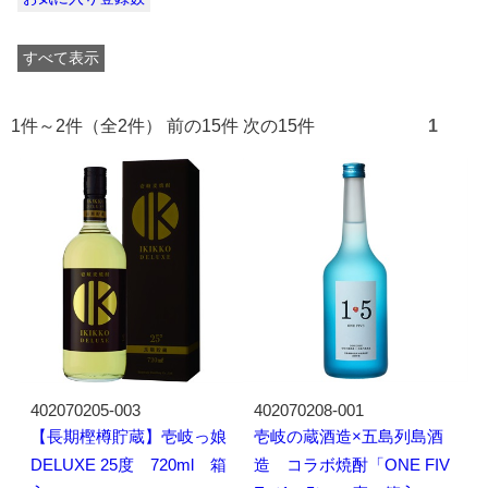
すべて表示
1件～2件（全2件） 前の15件 次の15件
1
402070205-003
402070208-001
【長期樫樽貯蔵】壱岐っ娘
壱岐の蔵酒造×五島列島酒
DELUXE 25度 720ml 箱
造 コラボ焼酎「ONE FIV