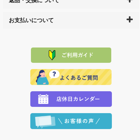
返品・交換について
天ペイ」の方はご注文受付後）、 長崎県下全域に点在
している生産メーカーへ、商品の手配を行います。 当
万一、ご注文商品と異なった商品が届いた場合、商品
サイト内で購入された商品の送料は、こちらの
全国送
お支払いについて
または配送途中の 事故などで不都合が生じている場合
料一覧表
をご確認ください。
は、メールにてご連絡下さい。早急に 商品を交換させ
当サイトは「前払い」の決済となります。お支払方法
て頂きます。（諸事情により交換できない場合は、商
に「銀行振込」 「郵便振込（ぱるる）」をご指定され
「産地直送」の商品を複数購入された場合は、それぞ
品代金を返金いたします。）
た場合、お客様からの ご入金を確認した後で、商品を
れの生産メーカーからお客様の元へ直送いたしますの
その際は誠に申し訳ありませんが、当協会までご注文
発送いたします。
で、 それぞれ個別に送料が必要になります。
と異なった商品等を着払いにてお送り頂きますようお
※「クレジットカード」「PayPay」「楽天ペイ」を指
願いいたします。
定された場合は、準備出来次第の便にてお送りいたし
ます。 （到着日指定をされている場合は、ご指定の日
程に合わせてお届けいたします。）