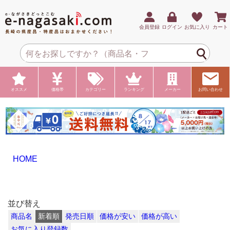
会員登録
ログイン
お気に入り
カート
オススメ
価格帯
カテゴリー
ランキング
メーカー
お問い合わせ
HOME
並び替え
商品名
新着順
発売日順
価格が安い
価格が高い
お気に入り登録数