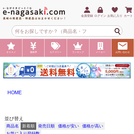
会員登録
ログイン
お気に入り
カート
オススメ
価格帯
カテゴリー
ランキング
メーカー
お問い合わせ
HOME
並び替え
商品名
新着順
発売日順
価格が安い
価格が高い
お気に入り登録数