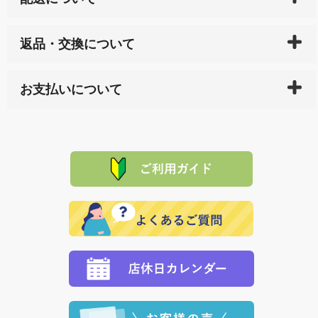
ご入金確認後（「クレジットカード」「PayPay」「楽
返品・交換について
天ペイ」の方はご注文受付後）、 長崎県下全域に点在
している生産メーカーへ、商品の手配を行います。 当
万一、ご注文商品と異なった商品が届いた場合、商品
サイト内で購入された商品の送料は、こちらの
全国送
お支払いについて
または配送途中の 事故などで不都合が生じている場合
料一覧表
をご確認ください。
は、メールにてご連絡下さい。早急に 商品を交換させ
当サイトは「前払い」の決済となります。お支払方法
て頂きます。（諸事情により交換できない場合は、商
に「銀行振込」 「郵便振込（ぱるる）」をご指定され
「産地直送」の商品を複数購入された場合は、それぞ
品代金を返金いたします。）
た場合、お客様からの ご入金を確認した後で、商品を
れの生産メーカーからお客様の元へ直送いたしますの
その際は誠に申し訳ありませんが、当協会までご注文
発送いたします。
で、 それぞれ個別に送料が必要になります。
と異なった商品等を着払いにてお送り頂きますようお
※「クレジットカード」「PayPay」「楽天ペイ」を指
願いいたします。
定された場合は、準備出来次第の便にてお送りいたし
ます。 （到着日指定をされている場合は、ご指定の日
程に合わせてお届けいたします。）